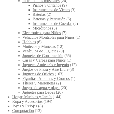
Instrumentos musicales
(26)
Pianos y Organos
(9)
Instrumentos de Viento
(3)
Baterías
(2)
Baterías y Percusión
(5)
Instrumentos de Cuerdas
(2)
Micrófonos
(5)
Electrónicos para Niños
(7)
Vehículos Montables para Niños
(1)
Hobbies
(6)
Muñecos y Muñecas
(12)
Vehículos de Juguete
(70)
Juguetes de Construcción
(55)
Casas y Carpas para Niños
(1)
Juguetes Antiestrés e Ingenio
(12)
Juegos de Plaza y Aire Libre
(3)
Juguetes de Oficios
(163)
Figuritas, Álbumes y Cromos
(1)
Títeres y Marionetas
(2)
Juegos de agua y playa
(20)
Juguetes para Bebés
(26)
Hogar, Muebles y Jardín
(144)
Ropa y Accesorios
(194)
Joyas y Relojes
(8)
Computación
(13)