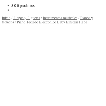
$
0
0 productos
Inicio
/
Juegos y Juguetes
/
Instrumentos musicales
/
Pianos y
teclados
/
Piano Teclado Electrónico Baby Einstein Hape