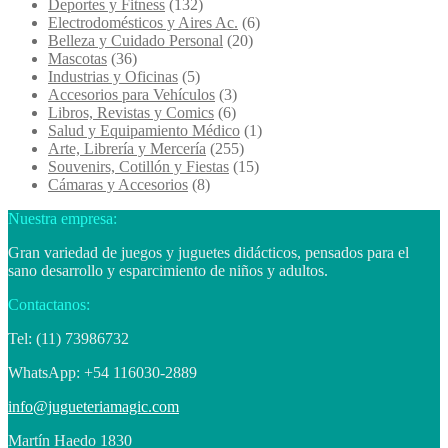
Deportes y Fitness
(132)
Electrodomésticos y Aires Ac.
(6)
Belleza y Cuidado Personal
(20)
Mascotas
(36)
Industrias y Oficinas
(5)
Accesorios para Vehículos
(3)
Libros, Revistas y Comics
(6)
Salud y Equipamiento Médico
(1)
Arte, Librería y Mercería
(255)
Souvenirs, Cotillón y Fiestas
(15)
Cámaras y Accesorios
(8)
Nuestra empresa:
Gran variedad de juegos y juguetes didácticos, pensados para el
sano desarrollo y esparcimiento de niños y adultos.
Contactanos:
Tel: (11) 73986732
WhatsApp: +54 116030-2889
info@jugueteriamagic.com
Martín Haedo 1830