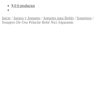
$
0
0 productos
Inicio
/
Juegos y Juguetes
/
Juguetes para Bebés
/
Sonajeros
/
Sonajero De Oso Peluche Bebé Nici Alparamis