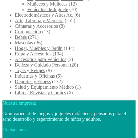
Muñecos y Muñecas
(12)
Vehículos de Juguete
(70)
Electrodomésticos y Aires Ac.
(6)
Arte, Librería y Mercería
(255)
Cámaras y Accesorios
(8)
Computación
(13)
Bebés
(271)
Mascotas
(36)
Hogar, Muebles y Jardín
(144)
Ropa y Accesorios
(194)
Accesorios para Vehículos
(3)
Belleza y Cuidado Personal
(20)
Joyas y Relojes
(8)
Industrias y Oficinas
(5)
Deportes y Fitness
(132)
Salud y Equipamiento Médico
(1)
Libros, Revistas y Comics
(6)
Nuestra empresa:
Gran variedad de juegos y juguetes didácticos, pensados para el
sano desarrollo y esparcimiento de niños y adultos.
Contactanos: