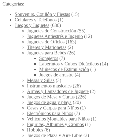
Categorías:
Souvenirs, Cotillón y Fiestas
(15)
Celulares y Teléfonos
(1)
Juegos y Juguetes
(636)
Juguetes de Construcción
(55)
Juguetes Antiestrés e Ingenio
(12)
Juguetes de Oficios
(163)
Títeres y Marionetas
(2)
Juguetes para Bebés
(26)
Sonajeros
(7)
Laberintos y Cubos Didácticos
(14)
Muñecos de Estimulación
(1)
Juegos de arrastre
(4)
Mesas y Sillas
(3)
Instrumentos musicales
(26)
Armas y Lanzadores de Juguete
(2)
Juegos de Mesa y Cartas
(226)
Juegos de agua y playa
(20)
Casas y Carpas para Niños
(1)
Electrónicos para Niños
(7)
Vehículos Montables para Niños
(1)
Figuritas, Álbumes y Cromos
(1)
Hobbies
(6)
Juegos de Plaza y Aire Libre
(3)