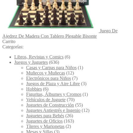
Juego De
Ajedrez De Madera Con Tablero Plegable Bisonte
Carrito
Categorías:
Libros, Revistas y Comics
(6)
Juegos y Juguetes
(636)
Casas y Carpas para Niños
(1)
Muñecos y Muñecas
(12)
Electrónicos para Niños
(7)
Juegos de Plaza y Aire Libre
(3)
Hobbies
(6)
Figuritas, Álbumes y Cromos
(1)
Vehículos de Juguete
(70)
Juguetes de Construcción
(55)
Juguetes Antiestrés e Ingenio
(12)
Juguetes para Bebés
(26)
Juguetes de Oficios
(163)
Títeres y Marionetas
(2)
Mesas y Sillas
(3)