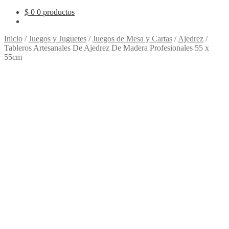
$
0
0 productos
Inicio
/
Juegos y Juguetes
/
Juegos de Mesa y Cartas
/
Ajedrez
/
Tableros Artesanales De Ajedrez De Madera Profesionales 55 x
55cm