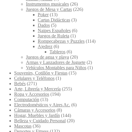
Instrumentos musicales
(26)
Juegos de Mesa y Cartas
(226)
Poker
(13)
Cartas Didácticas
(3)
Dados
(5)
Naipes Españoles
(6)
Juegos de Ruleta
(1)
Rompecabezas y Puzzles
(114)
Ajedrez
(6)
Tableros
(6)
Juegos de agua y playa
(20)
Armas y Lanzadores de Juguete
(2)
Vehículos Montables para Niños
(1)
Souvenirs, Cotillón y Fiestas
(15)
Celulares y Teléfonos
(1)
Bebés
(271)
Arte, Librería y Mercería
(255)
Ropa y Accesorios
(194)
Computación
(13)
Electrodomésticos y Aires Ac.
(6)
Cámaras y Accesorios
(8)
Hogar, Muebles y Jardín
(144)
Belleza y Cuidado Personal
(20)
Mascotas
(36)
Deportes y Fitness
(132)