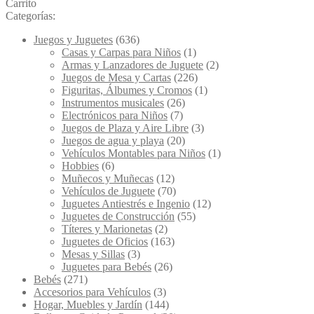
Carrito
Categorías:
Juegos y Juguetes
(636)
Casas y Carpas para Niños
(1)
Armas y Lanzadores de Juguete
(2)
Juegos de Mesa y Cartas
(226)
Figuritas, Álbumes y Cromos
(1)
Instrumentos musicales
(26)
Electrónicos para Niños
(7)
Juegos de Plaza y Aire Libre
(3)
Juegos de agua y playa
(20)
Vehículos Montables para Niños
(1)
Hobbies
(6)
Muñecos y Muñecas
(12)
Vehículos de Juguete
(70)
Juguetes Antiestrés e Ingenio
(12)
Juguetes de Construcción
(55)
Títeres y Marionetas
(2)
Juguetes de Oficios
(163)
Mesas y Sillas
(3)
Juguetes para Bebés
(26)
Bebés
(271)
Accesorios para Vehículos
(3)
Hogar, Muebles y Jardín
(144)