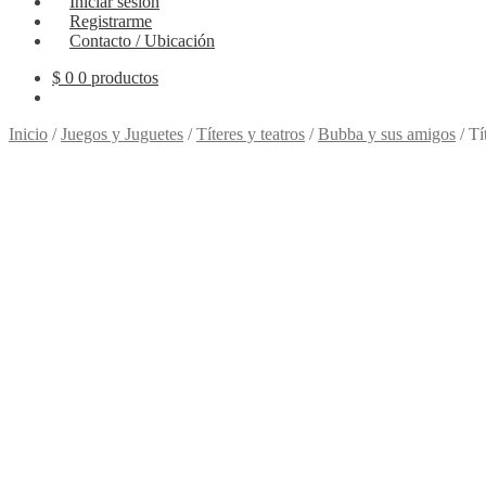
Iniciar sesión
Registrarme
Contacto / Ubicación
$
0
0 productos
Inicio
/
Juegos y Juguetes
/
Títeres y teatros
/
Bubba y sus amigos
/
Tí