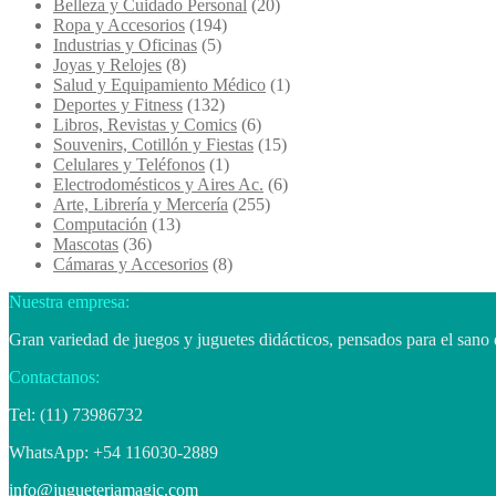
Belleza y Cuidado Personal
(20)
Ropa y Accesorios
(194)
Industrias y Oficinas
(5)
Joyas y Relojes
(8)
Salud y Equipamiento Médico
(1)
Deportes y Fitness
(132)
Libros, Revistas y Comics
(6)
Souvenirs, Cotillón y Fiestas
(15)
Celulares y Teléfonos
(1)
Electrodomésticos y Aires Ac.
(6)
Arte, Librería y Mercería
(255)
Computación
(13)
Mascotas
(36)
Cámaras y Accesorios
(8)
Nuestra empresa:
Gran variedad de juegos y juguetes didácticos, pensados para el sano 
Contactanos:
Tel: (11) 73986732
WhatsApp: +54 116030-2889
info@jugueteriamagic.com