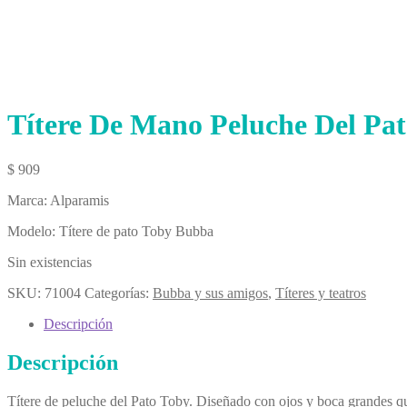
Títere De Mano Peluche Del Pa
$
909
Marca: Alparamis
Modelo: Títere de pato Toby Bubba
Sin existencias
SKU:
71004
Categorías:
Bubba y sus amigos
,
Títeres y teatros
Descripción
Descripción
Títere de peluche del Pato Toby. Diseñado con ojos y boca grandes que