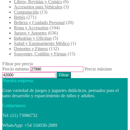
Libros, Revistas y Comics
(6)
Accesorios para Vehículos
(3)
Computación
(13)
Bebés
(271)
Belleza y Cuidado Personal
(20)
Ropa y Accesorios
(194)
Juegos y Juguetes
(636)
Industrias y Oficinas
(5)
Salud y Equipamiento Médico
(1)
Deportes y Fitness
(132)
Souvenirs, Cotillón y Fiestas
(15)
Filtrar por precio
Precio mínimo
Precio máximo
Filtrar
Nuestra empresa:
Gran variedad de juegos y juguetes didácticos, pensados para el
sano desarrollo y esparcimiento de niños y adultos.
Contactanos:
Tel: (11) 73986732
WhatsApp: +54 116030-2889