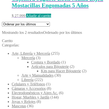
Mostacillas Engomadas 5 Años
$
27.999
Añadir al carrito
Mostrando los 2 resultados
Ordenado por los últimos
Carrito
Categorías:
Arte, Librería y Mercería
(255)
Mercería
(3)
Costura y Bordado
(1)
Artículos para Bijouterie
(2)
Kits para Hacer Bijouterie
(2)
Arte y Manualidades
(30)
Librería
(222)
Celulares y Teléfonos
(1)
Cámaras y Accesorios
(8)
Electrodomésticos y Aires Ac.
(6)
Hogar, Muebles y Jardín
(144)
Joyas y Relojes
(8)
Mascotas
(36)