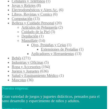
Celulares y Teléfonos
(1)
Joyas y Relojes
(8)
Electrodomésticos y Aires Ac.
(6)
Libros, Revistas y Comics
(6)
Computación
(13)
Belleza y Cuidado Personal
(20)
Artículos de Peluquería
(2)
Cuidado de la Piel
(3)
Depilación
(1)
Maquillaje
(14)
Ojos, Pestañas y Cejas
(1)
Extensiones de Pestañas
(1)
Aplicadores y Herramientas
(13)
Bebés
(271)
Industrias y Oficinas
(5)
Ropa y Accesorios
(194)
Juegos y Juguetes
(636)
Salud y Equipamiento Médico
(1)
Mascotas
(36)
Nuestra empresa:
Gran variedad de juegos y juguetes didácticos, pensados para el
sano desarrollo y esparcimiento de niños y adultos.