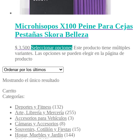
Microhisopos X100 Peine Para Cejas
Pestañas Skora Belleza
$
3.500
Seleccionar opciones
Este producto tiene múltiples
variantes. Las opciones se pueden elegir en la página de
producto
Mostrando el único resultado
Carrito
Categorías:
Deportes y Fitness
(132)
Arte, Librería y Mercería
(255)
Accesorios para Vehículos
(3)
Cámaras y Accesorios
(8)
Souvenirs, Cotillón y Fiestas
(15)
Hogar, Muebles y Jardín
(144)