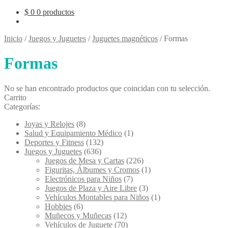
$
0
0 productos
Inicio
/
Juegos y Juguetes
/
Juguetes magnéticos
/
Formas
Formas
No se han encontrado productos que coincidan con tu selección.
Carrito
Categorías:
Joyas y Relojes
(8)
Salud y Equipamiento Médico
(1)
Deportes y Fitness
(132)
Juegos y Juguetes
(636)
Juegos de Mesa y Cartas
(226)
Figuritas, Álbumes y Cromos
(1)
Electrónicos para Niños
(7)
Juegos de Plaza y Aire Libre
(3)
Vehículos Montables para Niños
(1)
Hobbies
(6)
Muñecos y Muñecas
(12)
Vehículos de Juguete
(70)