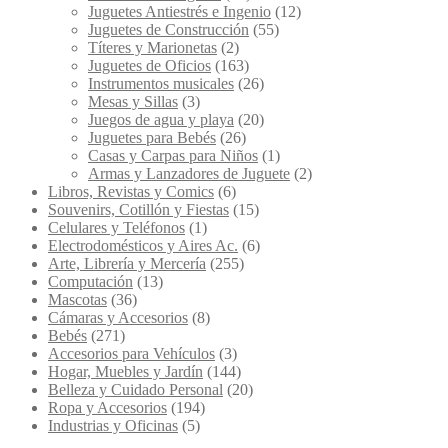
Juguetes Antiestrés e Ingenio
(12)
Juguetes de Construcción
(55)
Títeres y Marionetas
(2)
Juguetes de Oficios
(163)
Instrumentos musicales
(26)
Mesas y Sillas
(3)
Juegos de agua y playa
(20)
Juguetes para Bebés
(26)
Casas y Carpas para Niños
(1)
Armas y Lanzadores de Juguete
(2)
Libros, Revistas y Comics
(6)
Souvenirs, Cotillón y Fiestas
(15)
Celulares y Teléfonos
(1)
Electrodomésticos y Aires Ac.
(6)
Arte, Librería y Mercería
(255)
Computación
(13)
Mascotas
(36)
Cámaras y Accesorios
(8)
Bebés
(271)
Accesorios para Vehículos
(3)
Hogar, Muebles y Jardín
(144)
Belleza y Cuidado Personal
(20)
Ropa y Accesorios
(194)
Industrias y Oficinas
(5)