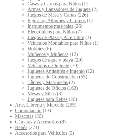
Casas y Carpas para Niños
(1)
Armas y Lanzadores de Juguete
(2)
Juegos de Mesa y Cartas
(226)
Figuritas, Álbumes y Cromos
(1)
Instrumentos musicales
(26)
Electrónicos para Niños
(7)
Juegos de Plaza y Aire Libre
(3)
Vehículos Montables para Niños
(1)
Hobbies
(6)
Muñecos y Muñecas
(12)
Juegos de agua y playa
(20)
Vehículos de Juguete
(70)
Juguetes Antiestrés e Ingenio
(12)
Juguetes de Construcción
(55)
Títeres y Marionetas
(2)
Juguetes de Oficios
(163)
Mesas y Sillas
(3)
Juguetes para Bebés
(26)
Arte, Librería y Mercería
(255)
Computación
(13)
Mascotas
(36)
Cámaras y Accesorios
(8)
Bebés
(271)
Accesorios para Vehículos
(3)