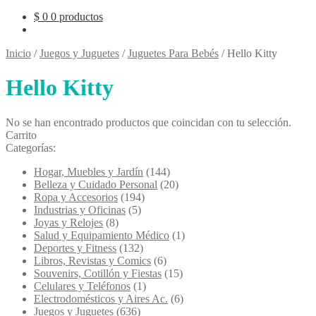
$
0
0 productos
Inicio
/
Juegos y Juguetes
/
Juguetes Para Bebés
/
Hello Kitty
Hello Kitty
No se han encontrado productos que coincidan con tu selección.
Carrito
Categorías:
Hogar, Muebles y Jardín
(144)
Belleza y Cuidado Personal
(20)
Ropa y Accesorios
(194)
Industrias y Oficinas
(5)
Joyas y Relojes
(8)
Salud y Equipamiento Médico
(1)
Deportes y Fitness
(132)
Libros, Revistas y Comics
(6)
Souvenirs, Cotillón y Fiestas
(15)
Celulares y Teléfonos
(1)
Electrodomésticos y Aires Ac.
(6)
Juegos y Juguetes
(636)