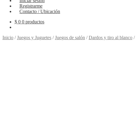
Iniciar sesión
Registrarme
Contacto / Ubicación
$
0
0 productos
Inicio
/
Juegos y Juguetes
/
Juegos de salón
/
Dardos y tiro al blanco
/