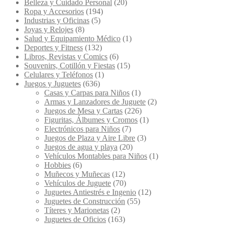
Belleza y Cuidado Personal
(20)
Ropa y Accesorios
(194)
Industrias y Oficinas
(5)
Joyas y Relojes
(8)
Salud y Equipamiento Médico
(1)
Deportes y Fitness
(132)
Libros, Revistas y Comics
(6)
Souvenirs, Cotillón y Fiestas
(15)
Celulares y Teléfonos
(1)
Juegos y Juguetes
(636)
Casas y Carpas para Niños
(1)
Armas y Lanzadores de Juguete
(2)
Juegos de Mesa y Cartas
(226)
Figuritas, Álbumes y Cromos
(1)
Electrónicos para Niños
(7)
Juegos de Plaza y Aire Libre
(3)
Juegos de agua y playa
(20)
Vehículos Montables para Niños
(1)
Hobbies
(6)
Muñecos y Muñecas
(12)
Vehículos de Juguete
(70)
Juguetes Antiestrés e Ingenio
(12)
Juguetes de Construcción
(55)
Títeres y Marionetas
(2)
Juguetes de Oficios
(163)