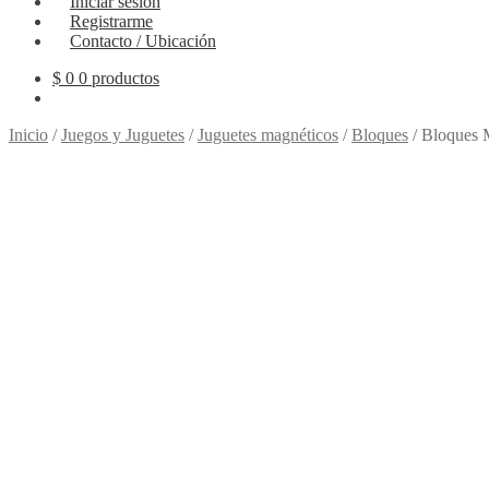
Iniciar sesión
Registrarme
Contacto / Ubicación
$
0
0 productos
Inicio
/
Juegos y Juguetes
/
Juguetes magnéticos
/
Bloques
/
Bloques 