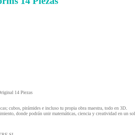
orms 14 Piezas
iginal 14 Piezas
icas; cubos, pirámides e incluso tu propia obra maestra, todo en 3D.
nto, donde podrán unir matemáticas, ciencia y creatividad en un solo 
RE SI.