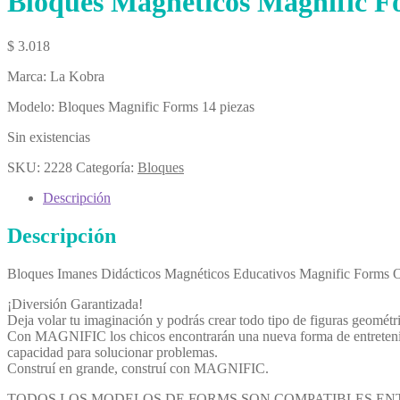
Bloques Magnéticos Magnific F
$
3.018
Marca: La Kobra
Modelo: Bloques Magnific Forms 14 piezas
Sin existencias
SKU:
2228
Categoría:
Bloques
Descripción
Descripción
Bloques Imanes Didácticos Magnéticos Educativos Magnific Forms Or
¡Diversión Garantizada!
Deja volar tu imaginación y podrás crear todo tipo de figuras geométr
Con MAGNIFIC los chicos encontrarán una nueva forma de entretenimie
capacidad para solucionar problemas.
Construí en grande, construí con MAGNIFIC.
TODOS LOS MODELOS DE FORMS SON COMPATIBLES ENT