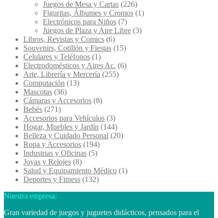
Juegos de Mesa y Cartas
(226)
Figuritas, Álbumes y Cromos
(1)
Electrónicos para Niños
(7)
Juegos de Plaza y Aire Libre
(3)
Libros, Revistas y Comics
(6)
Souvenirs, Cotillón y Fiestas
(15)
Celulares y Teléfonos
(1)
Electrodomésticos y Aires Ac.
(6)
Arte, Librería y Mercería
(255)
Computación
(13)
Mascotas
(36)
Cámaras y Accesorios
(8)
Bebés
(271)
Accesorios para Vehículos
(3)
Hogar, Muebles y Jardín
(144)
Belleza y Cuidado Personal
(20)
Ropa y Accesorios
(194)
Industrias y Oficinas
(5)
Joyas y Relojes
(8)
Salud y Equipamiento Médico
(1)
Deportes y Fitness
(132)
Nuestra empresa:
Gran variedad de juegos y juguetes didácticos, pensados para el