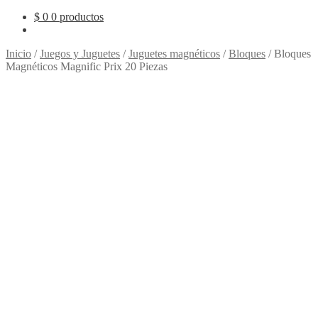
$
0
0 productos
Inicio
/
Juegos y Juguetes
/
Juguetes magnéticos
/
Bloques
/
Bloques
Magnéticos Magnific Prix 20 Piezas