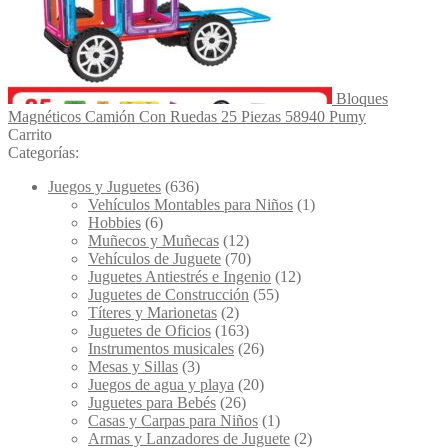
Bloques
Magnéticos Camión Con Ruedas 25 Piezas 58940 Pumy
Carrito
Categorías:
Juegos y Juguetes
(636)
Vehículos Montables para Niños
(1)
Hobbies
(6)
Muñecos y Muñecas
(12)
Vehículos de Juguete
(70)
Juguetes Antiestrés e Ingenio
(12)
Juguetes de Construcción
(55)
Títeres y Marionetas
(2)
Juguetes de Oficios
(163)
Instrumentos musicales
(26)
Mesas y Sillas
(3)
Juegos de agua y playa
(20)
Juguetes para Bebés
(26)
Casas y Carpas para Niños
(1)
Armas y Lanzadores de Juguete
(2)