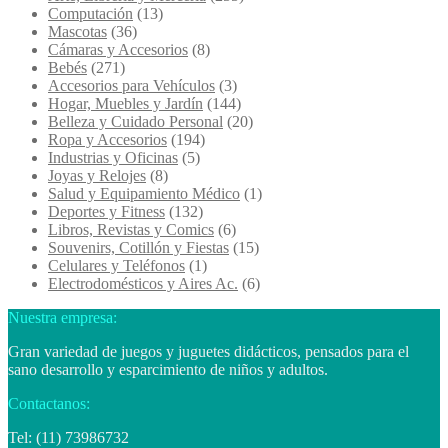
Computación
(13)
Mascotas
(36)
Cámaras y Accesorios
(8)
Bebés
(271)
Accesorios para Vehículos
(3)
Hogar, Muebles y Jardín
(144)
Belleza y Cuidado Personal
(20)
Ropa y Accesorios
(194)
Industrias y Oficinas
(5)
Joyas y Relojes
(8)
Salud y Equipamiento Médico
(1)
Deportes y Fitness
(132)
Libros, Revistas y Comics
(6)
Souvenirs, Cotillón y Fiestas
(15)
Celulares y Teléfonos
(1)
Electrodomésticos y Aires Ac.
(6)
Nuestra empresa:
Gran variedad de juegos y juguetes didácticos, pensados para el
sano desarrollo y esparcimiento de niños y adultos.
Contactanos:
Tel: (11) 73986732