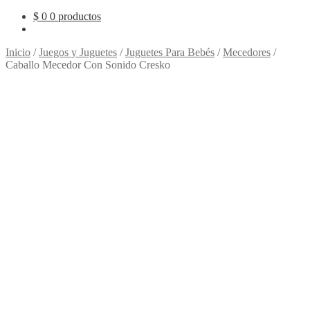
$
0
0 productos
Inicio
/
Juegos y Juguetes
/
Juguetes Para Bebés
/
Mecedores
/
Caballo Mecedor Con Sonido Cresko