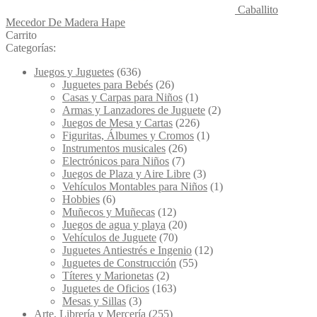
Caballito
Mecedor De Madera Hape
Carrito
Categorías:
Juegos y Juguetes
(636)
Juguetes para Bebés
(26)
Casas y Carpas para Niños
(1)
Armas y Lanzadores de Juguete
(2)
Juegos de Mesa y Cartas
(226)
Figuritas, Álbumes y Cromos
(1)
Instrumentos musicales
(26)
Electrónicos para Niños
(7)
Juegos de Plaza y Aire Libre
(3)
Vehículos Montables para Niños
(1)
Hobbies
(6)
Muñecos y Muñecas
(12)
Juegos de agua y playa
(20)
Vehículos de Juguete
(70)
Juguetes Antiestrés e Ingenio
(12)
Juguetes de Construcción
(55)
Títeres y Marionetas
(2)
Juguetes de Oficios
(163)
Mesas y Sillas
(3)
Arte, Librería y Mercería
(255)