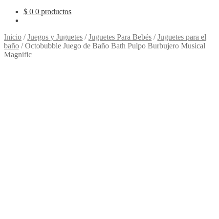
$
0
0 productos
Inicio
/
Juegos y Juguetes
/
Juguetes Para Bebés
/
Juguetes para el
baño
/
Octobubble Juego de Baño Bath Pulpo Burbujero Musical
Magnific