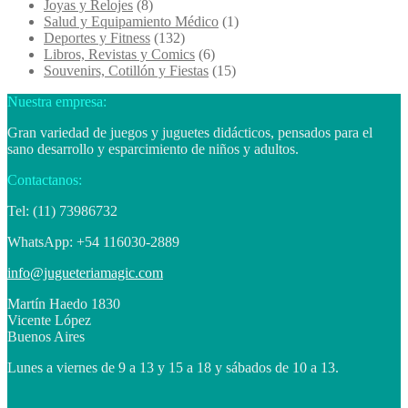
Joyas y Relojes
(8)
Salud y Equipamiento Médico
(1)
Deportes y Fitness
(132)
Libros, Revistas y Comics
(6)
Souvenirs, Cotillón y Fiestas
(15)
Nuestra empresa:
Gran variedad de juegos y juguetes didácticos, pensados para el
sano desarrollo y esparcimiento de niños y adultos.
Contactanos:
Tel: (11) 73986732
WhatsApp: +54 116030-2889
info@jugueteriamagic.com
Martín Haedo 1830
Vicente López
Buenos Aires
Lunes a viernes de 9 a 13 y 15 a 18 y sábados de 10 a 13.