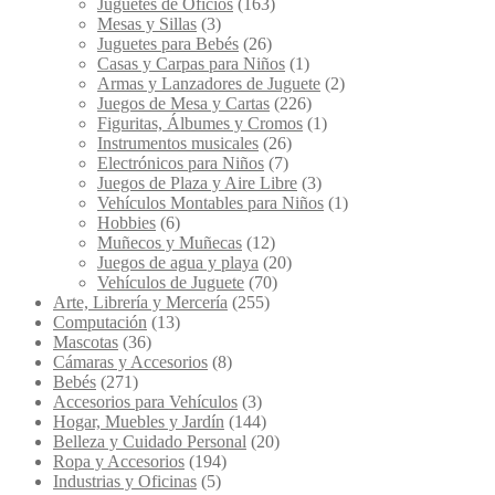
Juguetes de Oficios
(163)
Mesas y Sillas
(3)
Juguetes para Bebés
(26)
Casas y Carpas para Niños
(1)
Armas y Lanzadores de Juguete
(2)
Juegos de Mesa y Cartas
(226)
Figuritas, Álbumes y Cromos
(1)
Instrumentos musicales
(26)
Electrónicos para Niños
(7)
Juegos de Plaza y Aire Libre
(3)
Vehículos Montables para Niños
(1)
Hobbies
(6)
Muñecos y Muñecas
(12)
Juegos de agua y playa
(20)
Vehículos de Juguete
(70)
Arte, Librería y Mercería
(255)
Computación
(13)
Mascotas
(36)
Cámaras y Accesorios
(8)
Bebés
(271)
Accesorios para Vehículos
(3)
Hogar, Muebles y Jardín
(144)
Belleza y Cuidado Personal
(20)
Ropa y Accesorios
(194)
Industrias y Oficinas
(5)