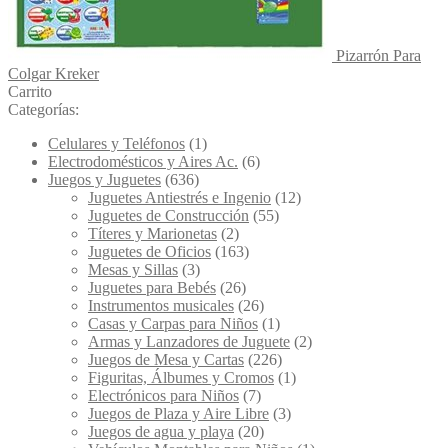
Pizarrón Para
Colgar Kreker
Carrito
Categorías:
Celulares y Teléfonos
(1)
Electrodomésticos y Aires Ac.
(6)
Juegos y Juguetes
(636)
Juguetes Antiestrés e Ingenio
(12)
Juguetes de Construcción
(55)
Títeres y Marionetas
(2)
Juguetes de Oficios
(163)
Mesas y Sillas
(3)
Juguetes para Bebés
(26)
Instrumentos musicales
(26)
Casas y Carpas para Niños
(1)
Armas y Lanzadores de Juguete
(2)
Juegos de Mesa y Cartas
(226)
Figuritas, Álbumes y Cromos
(1)
Electrónicos para Niños
(7)
Juegos de Plaza y Aire Libre
(3)
Juegos de agua y playa
(20)