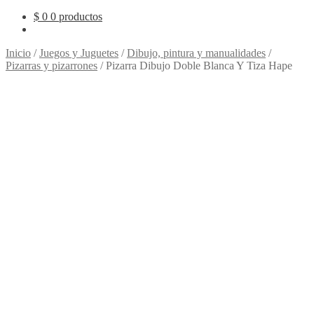
$
0
0 productos
Inicio
/
Juegos y Juguetes
/
Dibujo, pintura y manualidades
/
Pizarras y pizarrones
/
Pizarra Dibujo Doble Blanca Y Tiza Hape