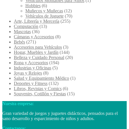
Vehículos Montables para Niños
(1)
Hobbies
(6)
Muñecos y Muñecas
(12)
Vehículos de Juguete
(70)
Arte, Librería y Mercería
(255)
Computación
(13)
Mascotas
(36)
Cámaras y Accesorios
(8)
Bebés
(271)
Accesorios para Vehículos
(3)
Hogar, Muebles y Jardín
(144)
Belleza y Cuidado Personal
(20)
Ropa y Accesorios
(194)
Industrias y Oficinas
(5)
Joyas y Relojes
(8)
Salud y Equipamiento Médico
(1)
Deportes y Fitness
(132)
Libros, Revistas y Comics
(6)
Souvenirs, Cotillón y Fiestas
(15)
Nuestra empresa:
Gran variedad de juegos y juguetes didácticos, pensados para el
sano desarrollo y esparcimiento de niños y adultos.
Contactanos: