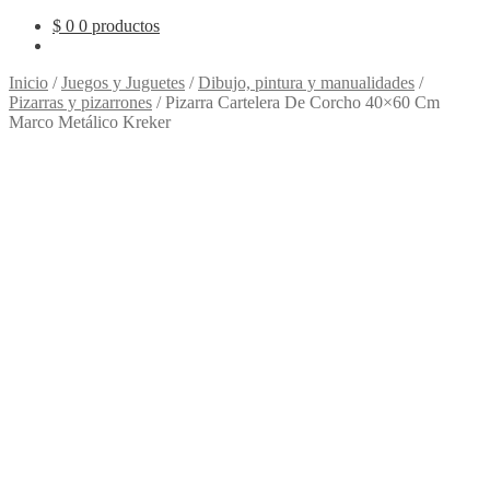
$
0
0 productos
Inicio
/
Juegos y Juguetes
/
Dibujo, pintura y manualidades
/
Pizarras y pizarrones
/
Pizarra Cartelera De Corcho 40×60 Cm
Marco Metálico Kreker