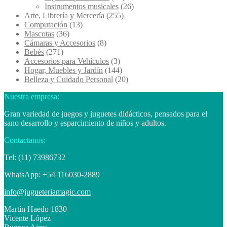
Instrumentos musicales
(26)
Arte, Librería y Mercería
(255)
Computación
(13)
Mascotas
(36)
Cámaras y Accesorios
(8)
Bebés
(271)
Accesorios para Vehículos
(3)
Hogar, Muebles y Jardín
(144)
Belleza y Cuidado Personal
(20)
Nuestra empresa:
Gran variedad de juegos y juguetes didácticos, pensados para el
sano desarrollo y esparcimiento de niños y adultos.
Contactanos:
Tel: (11) 73986732
WhatsApp: +54 116030-2889
info@jugueteriamagic.com
Martín Haedo 1830
Vicente López