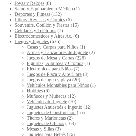
Joyas y Relojes
(8)
Salud y Equipamiento Médico
(1)
Deportes y Fitness
(132)
Libros, Revistas y Comics
(6)
Souvenirs, Cotillón y Fiestas
(15)
Celulares y Teléfonos
(1)
Electrodomésticos y Aires Ac.
(6)
Juegos y Juguetes
(636)
Casas y Carpas para Niños
(1)
Armas y Lanzadores de Juguete
(2)
Juegos de Mesa y Cartas
(226)
Figuritas, Álbumes y Cromos
(1)
Electrónicos para Niños
(7)
Juegos de Plaza y Aire Libre
(3)
Juegos de agua y playa
(20)
Vehículos Montables para Niños
(1)
Hobbies
(6)
Muñecos y Muñecas
(12)
Vehículos de Juguete
(70)
Juguetes Antiestrés e Ingenio
(12)
Juguetes de Construcción
(55)
Títeres y Marionetas
(2)
Juguetes de Oficios
(163)
Mesas y Sillas
(3)
Juguetes para Bebés
(26)